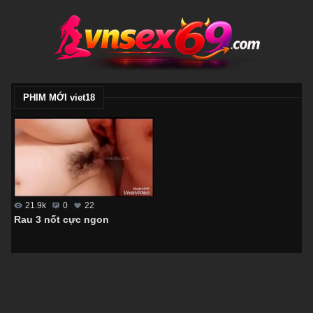
PHIM MỚI viet18
21.9k
0
22
Rau 3 nốt cực ngon