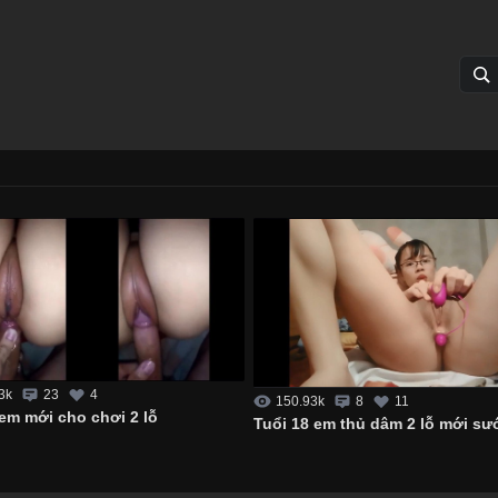
3k
23
4
150.93k
8
11
em mới cho chơi 2 lỗ
Tuổi 18 em thủ dâm 2 lỗ mới s