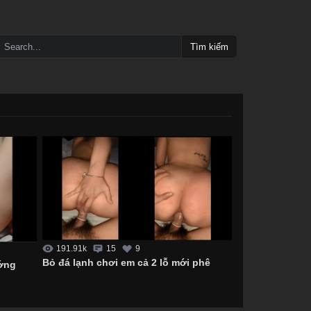
Tìm kiếm
191.91k
15
9
Bỏ đá lạnh chơi em cả 2 lỗ mới phê
ướng