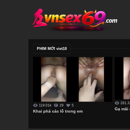
PHIM MỚI viet18
281.3
119.01k
29
5
Gạ mãi 
Khai phá các lỗ trong em